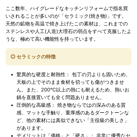
ここ数年、ハイグレードなキッチンリフォームで指名買
いされることが多いのが「セラミック(焼き物)」です。
天然の鉱物を高温で焼き上げたこの素材は、これまでの
ステンレスや人工(人造)大理石の弱点をすべて克服したよ
うな、極めて高い機能性を持っています。
◎ セラミックの特徴
驚異的な硬度と耐熱性：
包丁の刃よりも固いため、
天板の上でそのまま食材を切っても傷がつきませ
ん。また、200℃以上の熱にも耐えるため、熱いお
鍋を直接置いても全く問題ありません。
圧倒的な高級感：
焼き物ならではの深みのある質
感、マットな手触り、重厚感のあるダークトーンな
ど、他の素材には真似できない「主役級の美しさ」
があります。
デメリットは「価格」と「硬さ」：
非常に優秀なセ