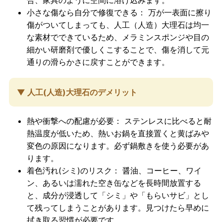
合、家具のように空間に溶け込みます。
小さな傷なら自分で修復できる：
万が一表面に擦り
傷がついてしまっても、人工（人造）大理石は均一
な素材でできているため、メラミンスポンジや目の
細かい研磨剤で優しくこすることで、傷を消して元
通りの滑らかさに戻すことができます。
▼ 人工
(人造)
大理石のデメリット
熱や衝撃への配慮が必要：
ステンレスに比べると耐
熱温度が低いため、熱いお鍋を直接置くと黄ばみや
変色の原因になります。必ず鍋敷きを使う必要があ
ります。
着色汚れ(シミ)のリスク：
醤油、コーヒー、ワイ
ン、あるいは濡れた空き缶などを長時間放置する
と、成分が浸透して「シミ」や「もらいサビ」とし
て残ってしまうことがあります。見つけたら早めに
拭き取る習慣が必要です。