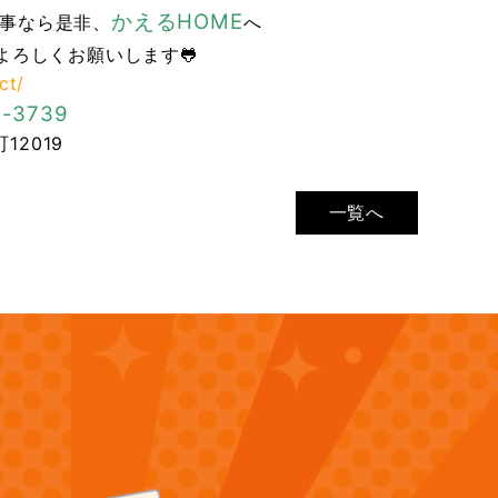
かえるHOME
事なら是非、
へ
よろしくお願いします🐸
ct/
-3739
12019
一覧へ