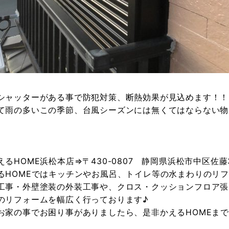
シャッターがある事で防犯対策、断熱効果が見込めます！！
て雨の多いこの季節、台風シーズンには無くてはならない物です
えるHOME浜松本店⇒〒430-0807 静岡県浜松市中区佐藤3
るHOMEではキッチンやお風呂、トイレ等の水まわりのリ
工事・外壁塗装の外装工事や、クロス・クッションフロア張
のリフォームを幅広く行っております♪
お家の事でお困り事がありましたら、是非かえるHOMEま