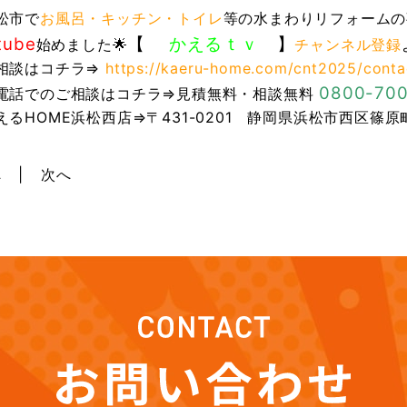
浜松市で
お風呂・キッチン・トイレ
等の水まわりリフォームの
tube
【
かえるｔｖ
】
始めました🌟
チャンネル登録
相談はコチラ⇒
https://kaeru-home.com/cnt2025/conta
0800-700
電話でのご相談はコチラ⇒見積無料・相談無料
えるHOME浜松西店⇒〒431-0201 静岡県浜松市西区篠原町
へ
次へ