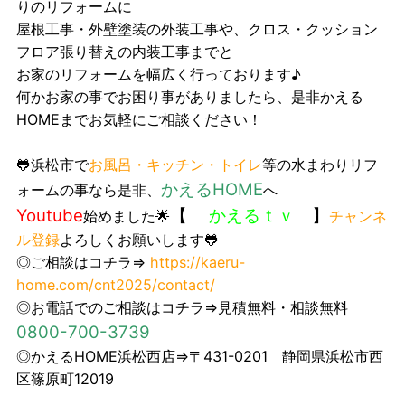
りのリフォームに
屋根工事・外壁塗装の外装工事や、クロス・クッション
フロア張り替えの内装工事までと
お家のリフォームを幅広く行っております♪
何かお家の事でお困り事がありましたら、是非かえる
HOMEまでお気軽にご相談ください！
🐸浜松市で
お風呂・キッチン・トイレ
等の水まわりリフ
かえるHOME
ォームの事なら是非、
へ
Youtube
【
かえるｔｖ
】
始めました🌟
チャンネ
ル登録
よろしくお願いします🐸
◎ご相談はコチラ⇒
https://kaeru-
home.com/cnt2025/contact/
◎お電話でのご相談はコチラ⇒見積無料・相談無料
0800-700-3739
◎かえるHOME浜松西店⇒〒431-0201 静岡県浜松市西
区篠原町12019