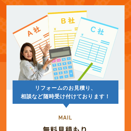
(12)
2025年9月
(13)
2025年8月
(14)
2025年7月
(12)
2025年6月
リフォームのお見積り、
(12)
2025年5月
相談など随時受け付けております！
(13)
2025年4月