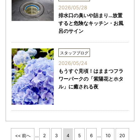
2026/05/28
排水口の臭いや詰まり…放置
すると危険なキッチン・お風
呂のサイン
スタッフブログ
2026/05/24
もうすぐ見頃！はままつフラ
ワーパークの「紫陽花とホタ
ル」に癒される夜
<< 前へ
...
2
3
4
5
6
...
10
20