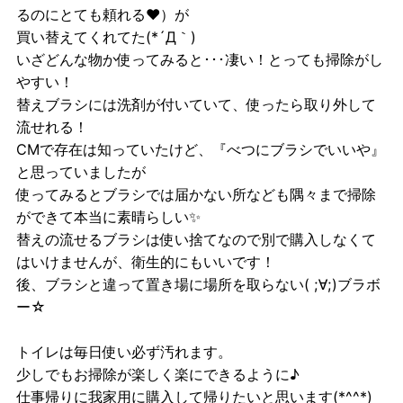
るのにとても頼れる♥）が
買い替えてくれてた(*´Д｀)
いざどんな物か使ってみると･･･凄い！とっても掃除がし
やすい！
替えブラシには洗剤が付いていて、使ったら取り外して
流せれる！
CMで存在は知っていたけど、『べつにブラシでいいや』
と思っていましたが
使ってみるとブラシでは届かない所なども隅々まで掃除
ができて本当に素晴らしい✨
替えの流せるブラシは使い捨てなので別で購入しなくて
はいけませんが、衛生的にもいいです！
後、ブラシと違って置き場に場所を取らない( ;∀;)ブラボ
ー☆
トイレは毎日使い必ず汚れます。
少しでもお掃除が楽しく楽にできるように♪
仕事帰りに我家用に購入して帰りたいと思います(*^^*)