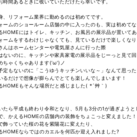
お時間あるときに覗いていただけたら幸いです。
身、リフォーム業界に勤めるのは初めてです。
ォームのショールーム店舗の中に入ったのも、実は初めてな
るHOMEにはトイレ、キッチン、お風呂の展示品が置いて
ォームをするわけじゃなくても、見ているだけで楽しくなり
さんはホームセンターや電気屋さんに行った際
はないのに、キッチンや家具家電の展示品をじーっと見て回
めちゃくちゃあります(‘ω’)ノ
予定もないのに「こうゆうキッチンいいな～」なんて思ったり
いるだけで想像が膨らんでとても楽しんでしまいます！
るHOMEもそんな場所だと感じました( *´艸｀)
、
いたら平成も終わり令和となり、5月も3分の1が過ぎようと
で、かえるHOMEの店舗内の装飾をちょこっと変えました！
で飾っていた桜の花を紫陽花に変えたり、
るHOMEならではのカエルを何匹か迎え入れました?