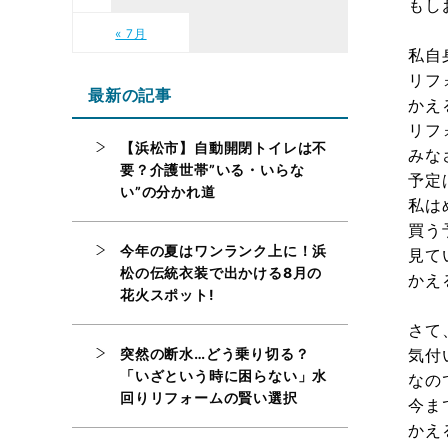
もし
« 7月
私自
リフ
最新の記事
かえ
リフ
【浜松市】自動開閉トイレは不
みな
要？介護世帯”いる・いらな
予定
い”の分かれ道
私は
買う
今年の夏はワンランク上に！浜
見て
松の伝統衣装で出かける8月の
かえ
花火スポット!
さて
突然の断水…どう乗り切る？
気付
「いざという時に困らない」水
なの
回りリフォームの賢い選択
今ま
かえ