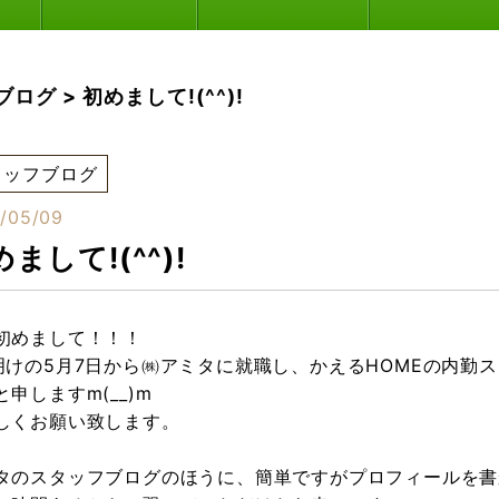
ブログ
>
初めまして!(^^)!
タッフブログ
/05/09
まして!(^^)!
初めまして！！！
明けの5月7日から㈱アミタに就職し、かえるHOMEの内勤
と申しますm(__)m
しくお願い致します。
タのスタッフブログのほうに、簡単ですがプロフィールを書