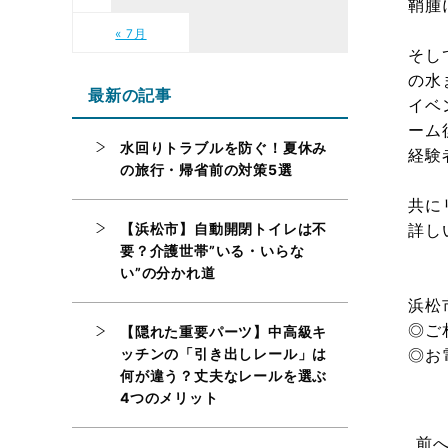
鞘腫
« 7月
そし
の水
最新の記事
イベ
ーム
水回りトラブルを防ぐ！夏休み
経験
の旅行・帰省前の対策5選
共に
【浜松市】自動開閉トイレは不
詳し
要？介護世帯”いる・いらな
い”の分かれ道
浜松
◎ご
【隠れた重要パーツ】中高級キ
ッチンの「引き出しレール」は
◎お
何が違う？丈夫なレールを選ぶ
4つのメリット
前