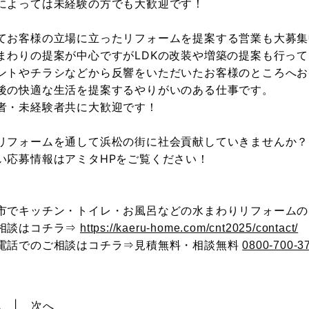
によっては未経験の方でも大歓迎です！
てお客様の立場に立ったリフォームを提案する営業も大募集
まわりの提案が中心ですがLDKの改装や増築の提案も行っ
ントやチラシなどから反響をいただいたお客様のところへお
後の快適な生活を提案するやりがいのある仕事です。
者・未経験者共に大歓迎です！
リフォームを通して浜松の街に社会貢献していきませんか？
い応募情報はアミタHPをご覧ください！
市でキッチン・トイレ・お風呂などの水まわりリフォームの
相談はコチラ⇒
https://kaeru-home.com/cnt2025/contact/
電話でのご相談はコチラ⇒見積無料・相談無料
0800-700-3
へ
次へ