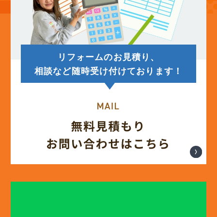
(14)
2025年7月
(12)
2025年6月
リフォームのお見積り、
(12)
2025年5月
相談など随時受け付けております！
(13)
2025年4月
(12)
2025年3月
(13)
2025年2月
(13)
2025年1月