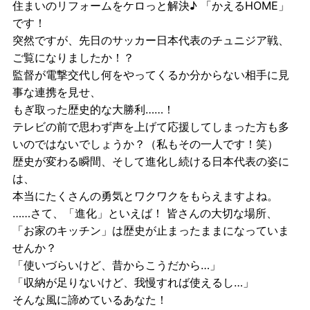
住まいのリフォームをケロっと解決♪ 「かえるHOME」
です！
突然ですが、先日のサッカー日本代表のチュニジア戦、
ご覧になりましたか！？
監督が電撃交代し何をやってくるか分からない相手に見
事な連携を見せ、
もぎ取った
歴史的な大勝利……！
テレビの前で思わず声を上げて応援してしまった方も多
いのではないでしょうか？（私もその一人です！笑）
歴史が変わる瞬間、そして進化し続ける日本代表の姿に
は、
本当にたくさんの勇気とワクワクをもらえますよね。
……さて、「進化」といえば！ 皆さんの大切な場所、
「お家のキッチン」は歴史が止まったままになっていま
せんか？
「使いづらいけど、昔からこうだから…」
「収納が足りないけど、我慢すれば使えるし…」
そんな風に諦めているあなた！