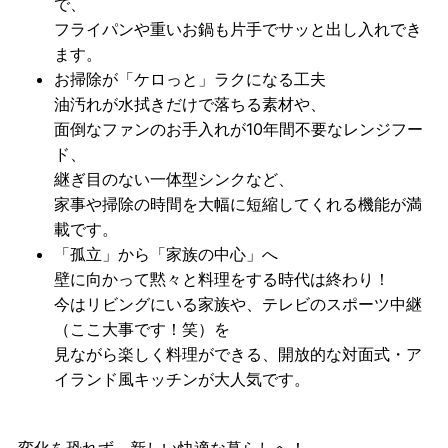
で、
フライパンや重いお鍋も片手でサッと出し入れでき
ます。
お掃除が「ケロっと」ラクになる工夫
油汚れが水拭きだけで落ちる素材や、
面倒なファンのお手入れが10年間不要なレンジフー
ド、
継ぎ目のない一体型シンクなど、
家事や掃除の時間を大幅に短縮してくれる機能が満
載です。
「孤立」から「家族の中心」へ
壁に向かって黙々と料理をする時代は終わり！
今はリビングにいる家族や、テレビのスポーツ中継
（ここ大事です！笑）を
見ながら楽しく料理ができる、開放的な
対面式・ア
イランド風キッチン
が大人気です。
変化を恐れず、新しい快適な暮らしへ！