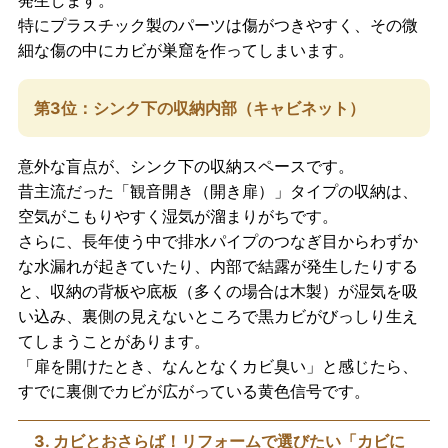
特にプラスチック製のパーツは傷がつきやすく、その微
細な傷の中にカビが巣窟を作ってしまいます。
第3位：シンク下の収納内部（キャビネット）
意外な盲点が、シンク下の収納スペースです。
昔主流だった「観音開き（開き扉）」タイプの収納は、
空気がこもりやすく湿気が溜まりがちです。
さらに、長年使う中で排水パイプのつなぎ目からわずか
な水漏れが起きていたり、内部で結露が発生したりする
と、収納の背板や底板（多くの場合は木製）が湿気を吸
い込み、裏側の見えないところで黒カビがびっしり生え
てしまうことがあります。
「扉を開けたとき、なんとなくカビ臭い」と感じたら、
すでに裏側でカビが広がっている黄色信号です。
3. カビとおさらば！リフォームで選びたい「カビに