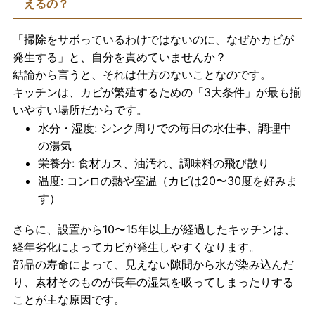
えるの？
「掃除をサボっているわけではないのに、なぜかカビが
発生する」と、自分を責めていませんか？
結論から言うと、それは仕方のないことなのです。
キッチンは、カビが繁殖するための「3大条件」が最も揃
いやすい場所だからです。
水分・湿度:
シンク周りでの毎日の水仕事、調理中
の湯気
栄養分:
食材カス、油汚れ、調味料の飛び散り
温度:
コンロの熱や室温（カビは20〜30度を好みま
す）
さらに、設置から
10〜15年以上が経過したキッチン
は、
経年劣化によってカビが発生しやすくなります。
部品の寿命によって、見えない隙間から水が染み込んだ
り、素材そのものが長年の湿気を吸ってしまったりする
ことが主な原因です。