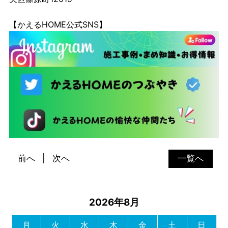
【かえるHOME公式SNS】
前へ
次へ
一覧へ
2026年8月
月
火
水
木
金
土
日