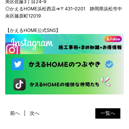
央区佐藤3丁目24-9
◎かえるHOME浜松西店⇒〒431-0201 静岡県浜松市中
央区篠原町12019
【かえるHOME公式SNS】
前へ
次へ
一覧へ