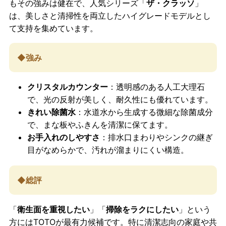
もその強みは健在で、人気シリーズ「
ザ・クラッソ
」
は、美しさと清掃性を両立したハイグレードモデルとし
て支持を集めています。
◆強み
クリスタルカウンター
：透明感のある人工大理石
で、光の反射が美しく、耐久性にも優れています。
きれい除菌水
：水道水から生成する微細な除菌成分
で、まな板やふきんを清潔に保てます。
お手入れのしやすさ
：排水口まわりやシンクの継ぎ
目がなめらかで、汚れが溜まりにくい構造。
◆総評
「
衛生面を重視したい
」「
掃除をラクにしたい
」という
方にはTOTOが最有力候補です。特に清潔志向の家庭や共