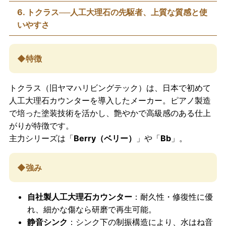
6. トクラス──人工大理石の先駆者、上質な質感と使
いやすさ
◆特徴
トクラス（旧ヤマハリビングテック）は、日本で初めて
人工大理石カウンターを導入したメーカー。ピアノ製造
で培った塗装技術を活かし、艶やかで高級感のある仕上
がりが特徴です。
主力シリーズは「
Berry（ベリー）
」や「
Bb
」。
◆強み
自社製人工大理石カウンター
：耐久性・修復性に優
れ、細かな傷なら研磨で再生可能。
静音シンク
：シンク下の制振構造により、水はね音