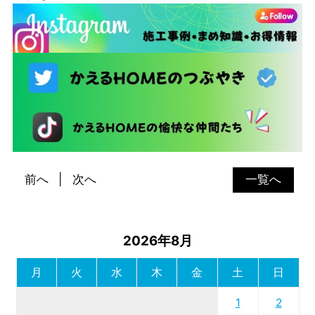
前へ
次へ
一覧へ
2026年8月
月
火
水
木
金
土
日
1
2