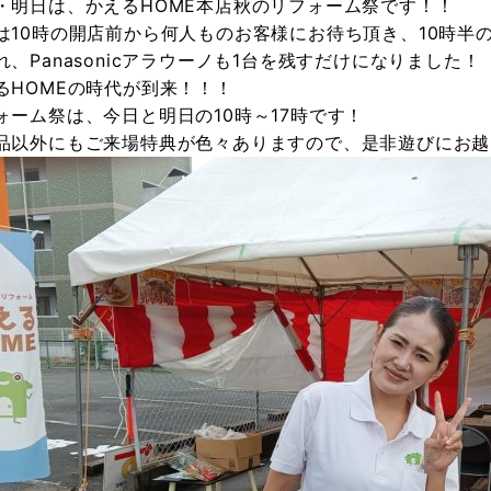
・明日は、かえるHOME本店秋のリフォーム祭です！！
は10時の開店前から何人ものお客様にお待ち頂き、10時半の段階
れ、Panasonicアラウーノも1台を残すだけになりました！
るHOMEの時代が到来！！！
ォーム祭は、今日と明日の10時～17時です！
品以外にもご来場特典が色々ありますので、是非遊びにお越