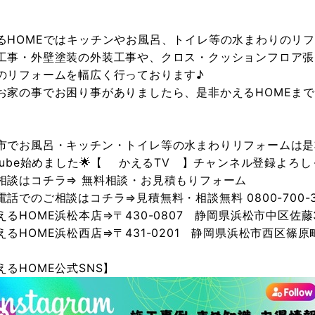
るHOMEではキッチンやお風呂、トイレ等の水まわりのリ
工事・外壁塗装の外装工事や、クロス・クッションフロア張
のリフォームを幅広く行っております♪
お家の事でお困り事がありましたら、是非かえるHOMEま
市でお風呂・キッチン・トイレ等の水まわりリフォームは是非
utube始めました🌟【
かえるTV
】チャンネル登録よろしく
相談はコチラ⇒
無料相談・お見積もりフォーム
電話でのご相談はコチラ⇒見積無料・相談無料 0800-700-3
えるHOME浜松本店⇒〒430-0807 静岡県浜松市中区佐藤3
えるHOME浜松西店⇒〒431-0201 静岡県浜松市西区篠原町
えるHOME公式SNS】