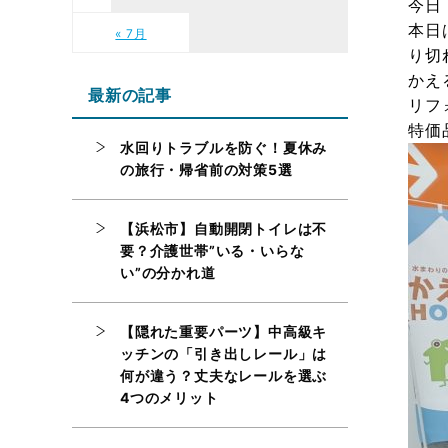
今日
本日
« 7月
り切
かえ
最新の記事
リフ
特価
水回りトラブルを防ぐ！夏休み
の旅行・帰省前の対策5選
【浜松市】自動開閉トイレは不
要？介護世帯”いる・いらな
い”の分かれ道
【隠れた重要パーツ】中高級キ
ッチンの「引き出しレール」は
何が違う？丈夫なレールを選ぶ
4つのメリット