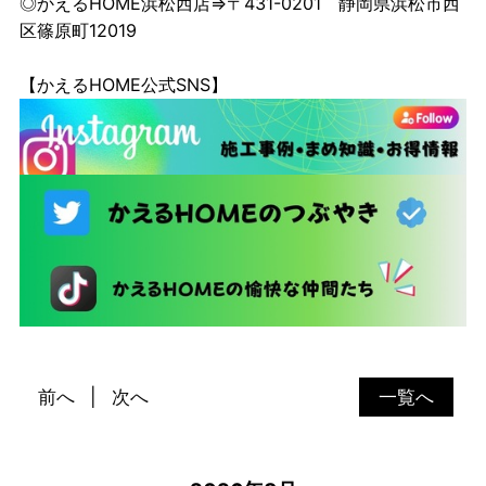
◎かえるHOME浜松西店⇒〒431-0201 静岡県浜松市西
区篠原町12019
【かえるHOME公式SNS】
前へ
次へ
一覧へ