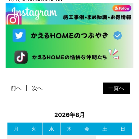
前へ
次へ
一覧へ
2026年8月
月
火
水
木
金
土
日