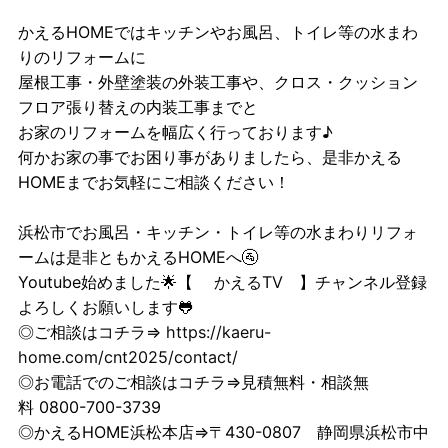
かえるHOMEではキッチンやお風呂、トイレ等の水まわ
りのリフォームに
屋根工事・外壁塗装の外装工事や、クロス・クッション
フロア張り替えの内装工事までと
お家のリフォームを幅広く行っております♪
何かお家の事でお困り事がありましたら、是非かえる
HOMEまでお気軽にご相談ください！
浜松市でお風呂・キッチン・トイレ等の水まわりリフォ
ームは是非ともかえるHOMEへ🚰
Youtube始めました🌟【
かえるTV
】チャンネル登録
よろしくお願いします🐸
◎ご相談はコチラ⇒
https://kaeru-
home.com/cnt2025/contact/
◎お電話でのご相談はコチラ⇒見積無料・相談無
料 0800-700-3739
◎かえるHOME浜松本店⇒〒430-0807 静岡県浜松市中