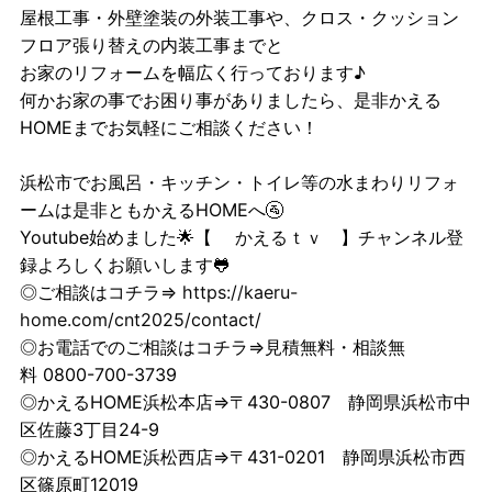
屋根工事・外壁塗装の外装工事や、クロス・クッション
フロア張り替えの内装工事までと
お家のリフォームを幅広く行っております♪
何かお家の事でお困り事がありましたら、是非かえる
HOMEまでお気軽にご相談ください！
浜松市でお風呂・キッチン・トイレ等の水まわりリフォ
ームは是非ともかえるHOMEへ🚰
Youtube始めました🌟【
かえるｔｖ
】チャンネル登
録よろしくお願いします🐸
◎ご相談はコチラ⇒
https://kaeru-
home.com/cnt2025/contact/
◎お電話でのご相談はコチラ⇒見積無料・相談無
料 0800-700-3739
◎かえるHOME浜松本店⇒〒430-0807 静岡県浜松市中
区佐藤3丁目24-9
◎かえるHOME浜松西店⇒〒431-0201 静岡県浜松市西
区篠原町12019