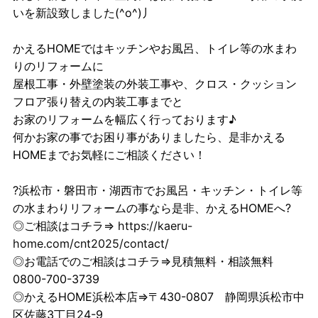
いを新設致しました(^o^)丿
かえるHOMEではキッチンやお風呂、トイレ等の水まわ
りのリフォームに
屋根工事・外壁塗装の外装工事や、クロス・クッション
フロア張り替えの内装工事までと
お家のリフォームを幅広く行っております♪
何かお家の事でお困り事がありましたら、是非かえる
HOMEまでお気軽にご相談ください！
?浜松市・磐田市・湖西市でお風呂・キッチン・トイレ等
の水まわりリフォームの事なら是非、かえるHOMEへ?
◎ご相談はコチラ⇒
https://kaeru-
home.com/cnt2025/contact/
◎お電話でのご相談はコチラ⇒見積無料・相談無料
0800-700-3739
◎かえるHOME浜松本店⇒〒430-0807 静岡県浜松市中
区佐藤3丁目24-9