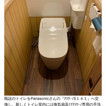
既設のトイレをPanasonicさんの『ｱﾗｳｰﾉS１４１』へ交
換し、新しくトイレ室内には換気扇及びｱﾗｳｰﾉ専用の手洗