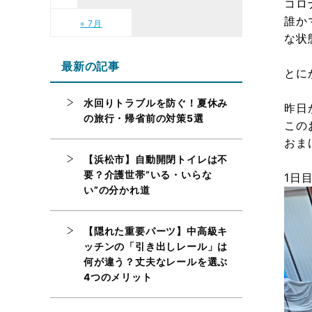
コロ
誰か
« 7月
な状
最新の記事
とに
水回りトラブルを防ぐ！夏休み
昨日
の旅行・帰省前の対策5選
この
おま
【浜松市】自動開閉トイレは不
要？介護世帯”いる・いらな
1日
い”の分かれ道
【隠れた重要パーツ】中高級キ
ッチンの「引き出しレール」は
何が違う？丈夫なレールを選ぶ
4つのメリット