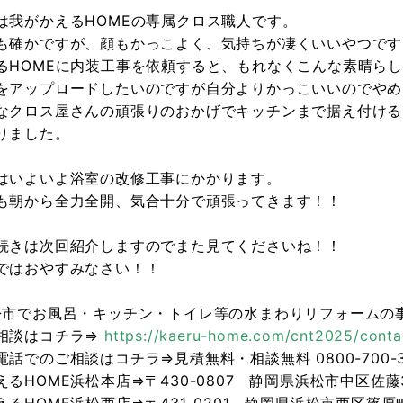
は我がかえるHOMEの専属クロス職人です。
も確かですが、顔もかっこよく、気持ちが凄くいいやつです
るHOMEに内装工事を依頼すると、もれなくこんな素晴ら
をアップロードしたいのですが自分よりかっこいいのでやめ
なクロス屋さんの頑張りのおかげでキッチンまで据え付ける
りました。
はいよいよ浴室の改修工事にかかります。
も朝から全力全開、気合十分で頑張ってきます！！
続きは次回紹介しますのでまた見てくださいね！！
ではおやすみなさい！！
松市でお風呂・キッチン・トイレ等の水まわりリフォームの事
相談はコチラ⇒
https://kaeru-home.com/cnt2025/conta
電話でのご相談はコチラ⇒見積無料・相談無料 0800-700-3
えるHOME浜松本店⇒〒430-0807 静岡県浜松市中区佐藤3