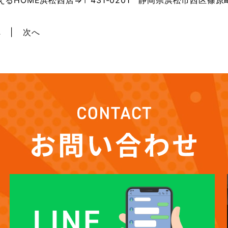
えるHOME浜松西店⇒〒431-0201 静岡県浜松市西区篠原町
へ
次へ