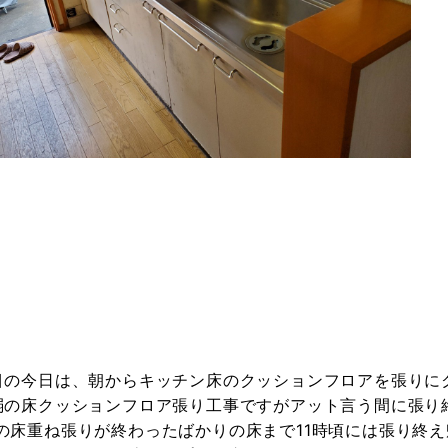
目の今日は、朝からキッチン床のクッションフロアを張りに
弱の床クッションフロア張り工事ですがアット言う間に張り
の床重ね張りが終わったばかりの床まで11時頃には張り終