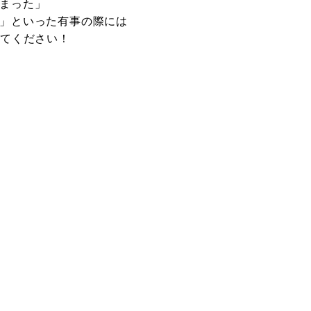
まった」
」といった有事の際には
してください！