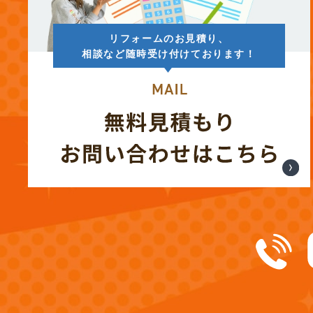
(13)
2025年1月
リフォームのお見積り、
(12)
2024年12月
相談など随時受け付けております！
(14)
2024年11月
(15)
2024年10月
(17)
2024年9月
(14)
2024年8月
(17)
2024年7月
(14)
2024年6月