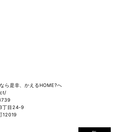
ら是非、かえるHOME?へ
ct/
739
丁目24-9
12019