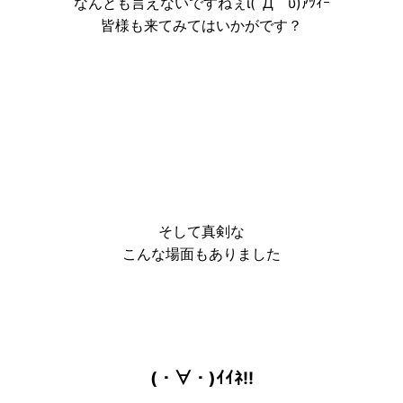
なんとも言えないですねぇι(´Д｀υ)ｱﾂｨｰ
皆様も来てみてはいかがです？
そして真剣な
こんな場面もありました
(・∀・)ｲｲﾈ!!