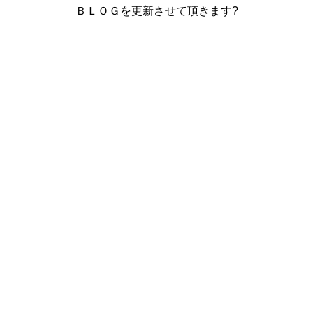
ＢＬＯＧを
更新させて頂きます?