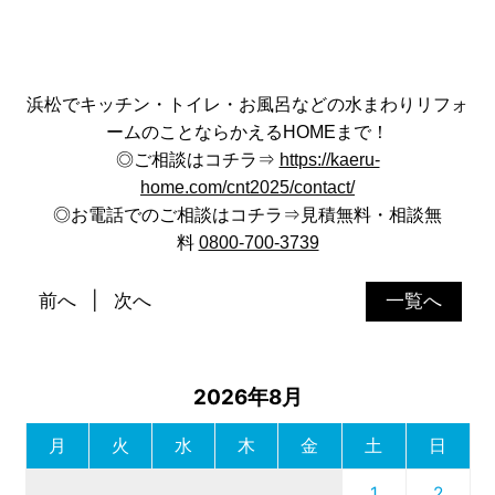
浜松でキッチン・トイレ・お風呂などの水まわりリフォ
ームのことならかえるHOMEまで！
◎ご相談はコチラ⇒
https://kaeru-
home.com/cnt2025/contact/
◎お電話でのご相談はコチラ⇒見積無料・相談無
料
0800-700-3739
前へ
次へ
一覧へ
2026年8月
月
火
水
木
金
土
日
1
2