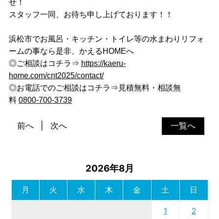
せ！
スタッフ一同、お待ち申し上げております！！
浜松市でお風呂・キッチン・トイレ等の水まわりリフォ
ームの事なら是非、かえるHOMEへ
◎ご相談はコチラ⇒
https://kaeru-
home.com/cnt2025/contact/
◎お電話でのご相談はコチラ⇒見積無料・相談無
料
0800-700-3739
前へ
次へ
一覧へ
2026年8月
月
火
水
木
金
土
日
1
2