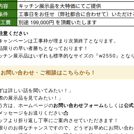
ご注意ください
キャンペーンは工事枠が埋まり次第終了となります。
品限りの早い者勝ち
となっております！
ッチン展示品はいずれも標準的なサイズの『w2550』とな
 お問い合わせ・ご相談はこちらから！
ずは詳しい話を聞いてみたい！」
際の展示品を見てみたい！」
う方は、ホームページの
お問い合わせフォーム
もしくは
公式
メッセージをお送りください📩
ッフより折り返し丁寧にご案内させていただきます！
限りのお得なチャンスですので、どうぞお早めにお問い合わ