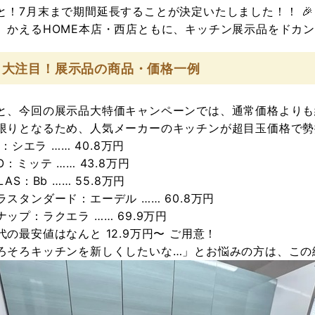
と！
7月末まで期間延長することが決定いたしました！！
🎉
、かえるHOME本店・西店ともに、キッチン展示品をドカン
 大注目！展示品の商品・価格一例
と、今回の展示品大特価キャンペーンでは、
通常価格よりも
限りとなるため、人気メーカーのキッチンが超目玉価格で勢揃
IL：シエラ
……
40.8万円
TO：ミッテ
……
43.8万円
LAS：Bb
……
55.8万円
ラスタンダード：エーデル
……
60.8万円
ナップ：ラクエラ
……
69.9万円
代の最安値はなんと
12.9万円〜
ご用意！
ろそろキッチンを新しくしたいな…」とお悩みの方は、この