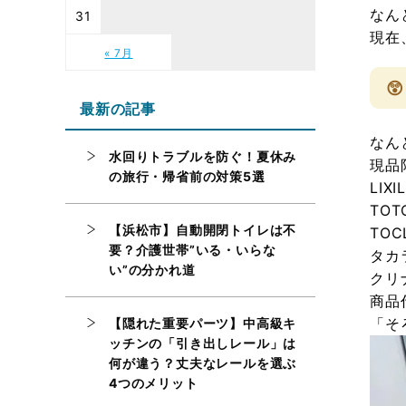
なん
31
現在
« 7月

最新の記事
なん
水回りトラブルを防ぐ！夏休み
現品
の旅行・帰省前の対策5選
LIX
TO
【浜松市】自動開閉トイレは不
TOC
要？介護世帯”いる・いらな
タカ
い”の分かれ道
クリ
商品
「そ
【隠れた重要パーツ】中高級キ
ッチンの「引き出しレール」は
何が違う？丈夫なレールを選ぶ
4つのメリット