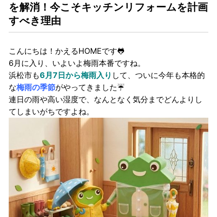
を解消！今こそキッチンリフォームを計画
すべき理由
こんにちは！かえるHOMEです🐸
6月に入り、いよいよ梅雨本番ですね。
浜松市も
6月7日から梅雨入り
して、ついに今年も本格的
な
梅雨の季節
がやってきました☔
連日の雨や高い湿度で、なんとなく気分までどんよりし
てしまいがちですよね。