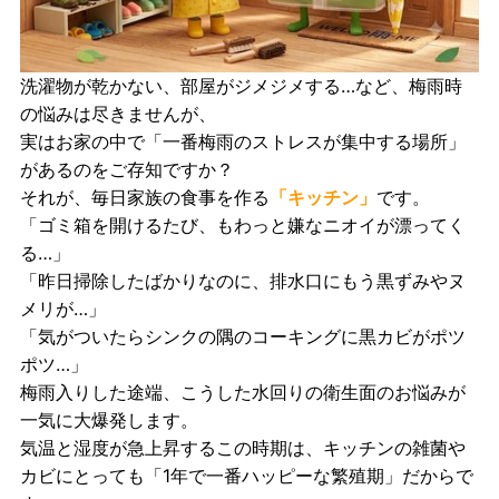
洗濯物が乾かない、部屋がジメジメする…など、梅雨時
の悩みは尽きませんが、
実はお家の中で「一番梅雨のストレスが集中する場所」
があるのをご存知ですか？
それが、毎日家族の食事を作る
「キッチン」
です。
「ゴミ箱を開けるたび、もわっと嫌なニオイが漂ってく
る…」
「昨日掃除したばかりなのに、排水口にもう黒ずみやヌ
メリが…」
「気がついたらシンクの隅のコーキングに黒カビがポツ
ポツ…」
梅雨入りした途端、こうした水回りの衛生面のお悩みが
一気に大爆発します。
気温と湿度が急上昇するこの時期は、キッチンの雑菌や
カビにとっても「1年で一番ハッピーな繁殖期」だからで