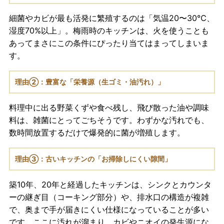
細菌やカビが最も活発に繁殖するのは「気温20〜30℃、
湿度70%以上」。梅雨時のキッチンは、火を使うことも
あってまさにこの条件にぴったり当てはまってしまいま
す。
理由②：
豊富な「栄養源（生ゴミ・油汚れ）」
料理中に出る野菜くずや食べ残し、飛び散った油や調味
料は、雑菌にとってごちそうです。わずかな汚れでも、
数時間放置するだけで爆発的に菌が増殖します。
理由③：古いキッチンの「お掃除しにくい隙間」
築10年、20年と経過したキッチンは、シンクとカウンタ
ーの継ぎ目（コーキング部分）や、排水口の構造が複雑
で、奥まで手が届きにくい仕様になっていることが多い
です。ここに汚れが溜まり、カビやニオイの発生源にな