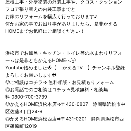
屋根工事・外壁塗装の外装工事や、クロス・クッション
フロア張り替えの内装工事までと
お家のリフォームを幅広く行っております♪
何かお家の事でお困り事がありましたら、是非かえる
HOMEまでお気軽にご相談ください！
浜松市でお風呂・キッチン・トイレ等の水まわりリフォ
ームは是非ともかえるHOMEへ🚰
Youtube始めました🌟【
かえるTV
】チャンネル登録
よろしくお願いします🐸
◎ご相談はコチラ⇒
無料相談・お見積もりフォーム
◎お電話でのご相談はコチラ⇒見積無料・相談無
料 0800-700-3739
◎かえるHOME浜松本店⇒〒430-0807 静岡県浜松市中
区佐藤3丁目24-9
◎かえるHOME浜松西店⇒〒431-0201 静岡県浜松市西
区篠原町12019