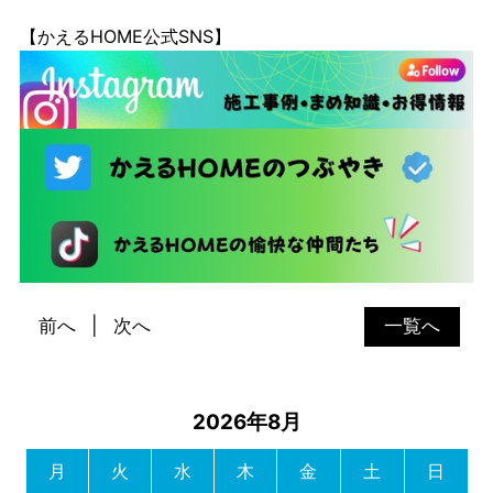
【かえるHOME公式SNS】
前へ
次へ
一覧へ
2026年8月
月
火
水
木
金
土
日