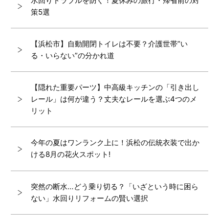
水回りトラブルを防ぐ！夏休みの旅行・帰省前の対
策5選
【浜松市】自動開閉トイレは不要？介護世帯”い
る・いらない”の分かれ道
【隠れた重要パーツ】中高級キッチンの「引き出し
レール」は何が違う？丈夫なレールを選ぶ4つのメ
リット
今年の夏はワンランク上に！浜松の伝統衣装で出か
ける8月の花火スポット!
突然の断水…どう乗り切る？「いざという時に困ら
ない」水回りリフォームの賢い選択