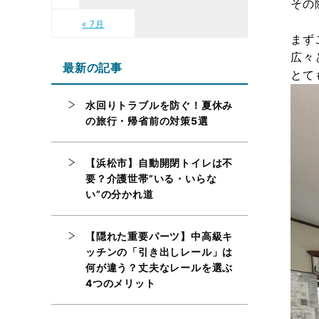
その
« 7月
まず
広々
最新の記事
とて
水回りトラブルを防ぐ！夏休み
の旅行・帰省前の対策5選
【浜松市】自動開閉トイレは不
要？介護世帯”いる・いらな
い”の分かれ道
【隠れた重要パーツ】中高級キ
ッチンの「引き出しレール」は
何が違う？丈夫なレールを選ぶ
4つのメリット