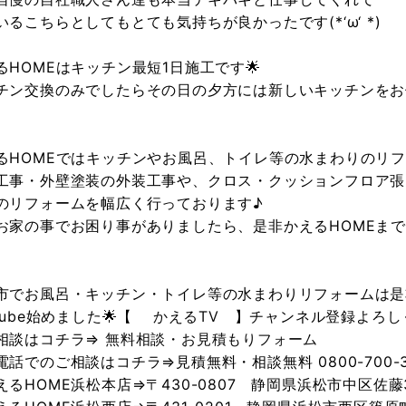
いるこちらとしてもとても気持ちが良かったです(*‘ω‘ *)
るHOMEはキッチン最短1日施工です🌟
チン交換のみでしたらその日の夕方には新しいキッチンをお
るHOMEではキッチンやお風呂、トイレ等の水まわりのリ
工事・外壁塗装の外装工事や、クロス・クッションフロア張
のリフォームを幅広く行っております♪
お家の事でお困り事がありましたら、是非かえるHOMEま
市でお風呂・キッチン・トイレ等の水まわりリフォームは是非
utube始めました🌟【
かえるTV
】チャンネル登録よろしく
相談はコチラ⇒
無料相談・お見積もりフォーム
電話でのご相談はコチラ⇒見積無料・相談無料 0800-700-3
えるHOME浜松本店⇒〒430-0807 静岡県浜松市中区佐藤3