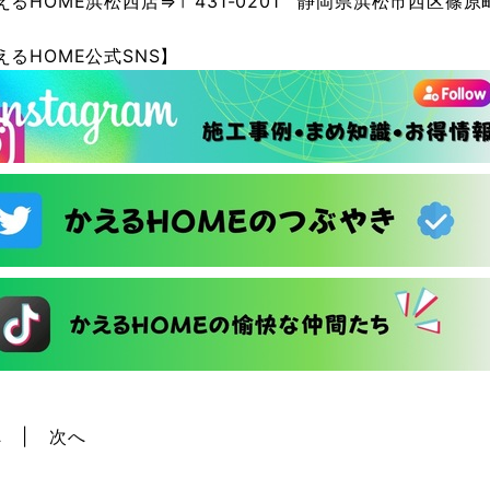
えるHOME浜松西店⇒〒431-0201 静岡県浜松市西区篠原町
えるHOME公式SNS】
へ
次へ