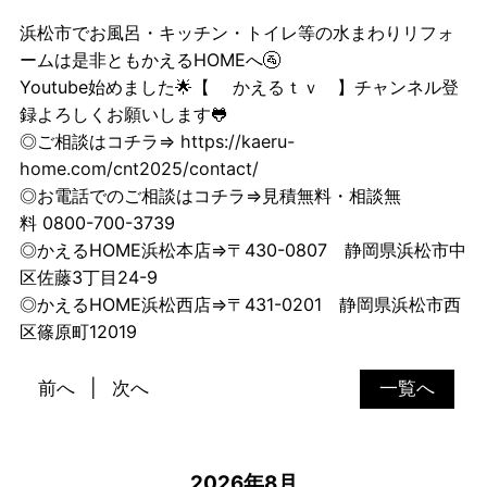
浜松市でお風呂・キッチン・トイレ等の水まわりリフォ
ームは是非ともかえるHOMEへ🚰
Youtube始めました🌟【
かえるｔｖ
】チャンネル登
録よろしくお願いします🐸
◎ご相談はコチラ⇒
https://kaeru-
home.com/cnt2025/contact/
◎お電話でのご相談はコチラ⇒見積無料・相談無
料 0800-700-3739
◎かえるHOME浜松本店⇒〒430-0807 静岡県浜松市中
区佐藤3丁目24-9
◎かえるHOME浜松西店⇒〒431-0201 静岡県浜松市西
区篠原町12019
前へ
次へ
一覧へ
2026年8月