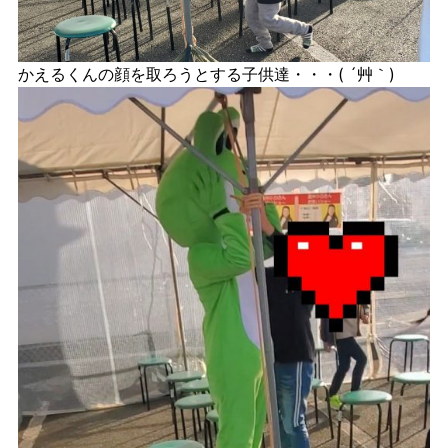
かえるくんの顔を取ろうとする子供達・・・( ´艸｀)