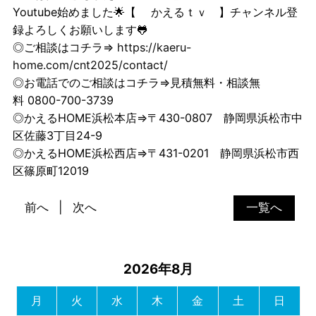
Youtube始めました🌟【
かえるｔｖ
】チャンネル登
録よろしくお願いします🐸
◎ご相談はコチラ⇒
https://kaeru-
home.com/cnt2025/contact/
◎お電話でのご相談はコチラ⇒見積無料・相談無
料 0800-700-3739
◎かえるHOME浜松本店⇒〒430-0807 静岡県浜松市中
区佐藤3丁目24-9
◎かえるHOME浜松西店⇒〒431-0201 静岡県浜松市西
区篠原町12019
前へ
次へ
一覧へ
2026年8月
月
火
水
木
金
土
日