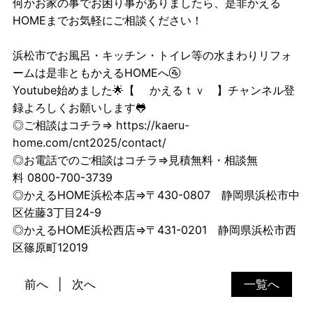
何かお家の事でお困り事がありましたら、是非かえる
HOMEまでお気軽にご相談ください！
浜松市でお風呂・キッチン・トイレ等の水まわりリフォ
ームは是非ともかえるHOMEへ🚰
Youtube始めました🌟【
かえるｔｖ
】チャンネル登
録よろしくお願いします🐸
◎ご相談はコチラ⇒
https://kaeru-
home.com/cnt2025/contact/
◎お電話でのご相談はコチラ⇒見積無料・相談無
料 0800-700-3739
◎かえるHOME浜松本店⇒〒430-0807 静岡県浜松市中
区佐藤3丁目24-9
◎かえるHOME浜松西店⇒〒431-0201 静岡県浜松市西
区篠原町12019
前へ
次へ
一覧へ