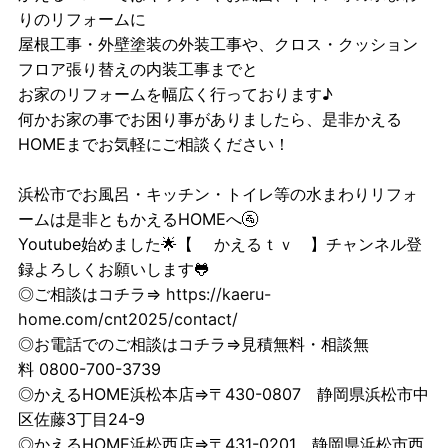
りのリフォームに
屋根工事・外壁塗装の外装工事や、クロス・クッション
フロア張り替えの内装工事までと
お家のリフォームを幅広く行っております♪
何かお家の事でお困り事がありましたら、是非かえる
HOMEまでお気軽にご相談ください！
浜松市でお風呂・キッチン・トイレ等の水まわりリフォ
ームは是非ともかえるHOMEへ🚰
Youtube始めました🌟【
かえるｔｖ
】チャンネル登
録よろしくお願いします🐸
◎ご相談はコチラ⇒
https://kaeru-
home.com/cnt2025/contact/
◎お電話でのご相談はコチラ⇒見積無料・相談無
料 0800-700-3739
◎かえるHOME浜松本店⇒〒430-0807 静岡県浜松市中
区佐藤3丁目24-9
◎かえるHOME浜松西店⇒〒431-0201 静岡県浜松市西