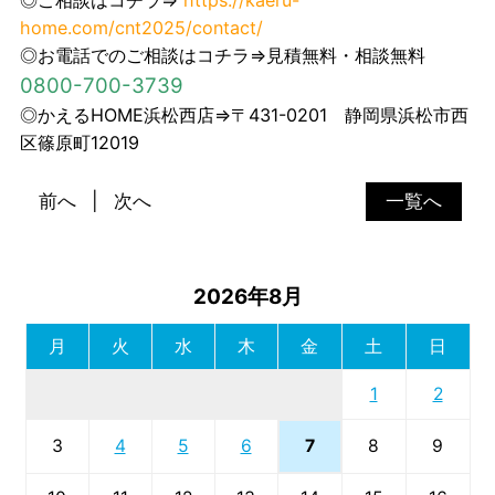
◎ご相談はコチラ⇒
https://kaeru-
home.com/cnt2025/contact/
◎お電話でのご相談はコチラ⇒見積無料・相談無料
0800-700-3739
◎かえるHOME浜松西店⇒〒431-0201 静岡県浜松市西
区篠原町12019
前へ
次へ
一覧へ
2026年8月
月
火
水
木
金
土
日
1
2
7
3
4
5
6
8
9