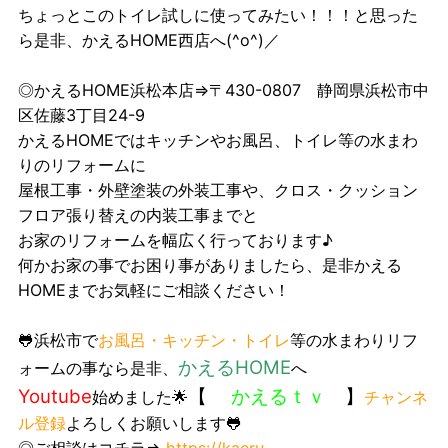
ちょっとこのトイレ試しに使ってみたい！！！と思った
ら是非、かえるHOME西店へ(^o^)／
◎かえるHOME浜松本店⇒〒430-0807 静岡県浜松市中
区佐藤3丁目24-9
かえるHOMEではキッチンやお風呂、トイレ等の水まわ
りのリフォームに
屋根工事・外壁塗装の外装工事や、クロス・クッション
フロア張り替えの内装工事までと
お家のリフォームを幅広く行っております♪
何かお家の事でお困り事がありましたら、是非かえる
HOMEまでお気軽にご相談ください！
🐸浜松市で
お風呂・キッチン・トイレ
等の水まわりリフ
かえるHOME
ォームの事なら是非、
へ
Youtube
【
かえるｔｖ
】
始めました🌟
チャンネ
ル登録
よろしくお願いします🐸