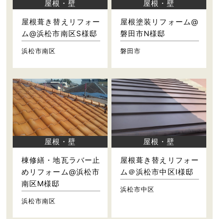
屋根・壁
屋根・壁
屋根葺き替えリフォー
屋根塗装リフォーム@
ム@浜松市南区S様邸
磐田市N様邸
浜松市南区
磐田市
屋根・壁
屋根・壁
棟修繕・地瓦ラバー止
屋根葺き替えリフォー
めリフォーム@浜松市
ム＠浜松市中区I様邸
南区M様邸
浜松市中区
浜松市南区