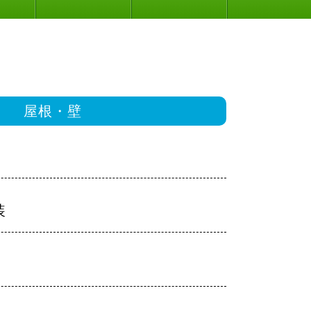
屋根・壁
装