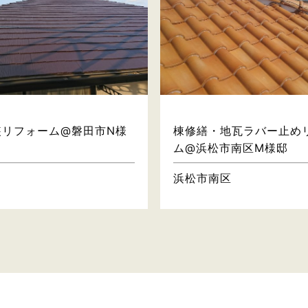
屋根・壁
屋根・壁
装リフォーム@磐田市N様
棟修繕・地瓦ラバー止め
ム@浜松市南区M様邸
浜松市南区