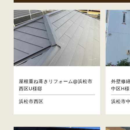
屋根・壁
屋根重ね葺きリフォーム@浜松市
外壁修
西区U様邸
中区H様
浜松市西区
浜松市