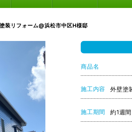
塗装リフォーム@浜松市中区H様邸
商品名
施工内容
外壁塗
施工期間
約1週間