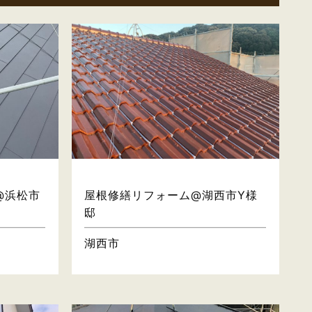
屋根・壁
@浜松市
屋根修繕リフォーム@湖西市Y様
邸
湖西市