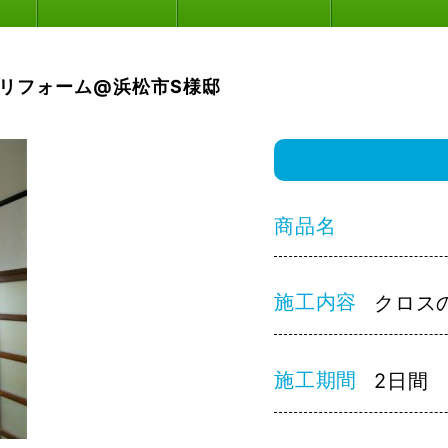
リフォーム@浜松市S様邸
商品名
施工内容
クロス
施工期間
2日間