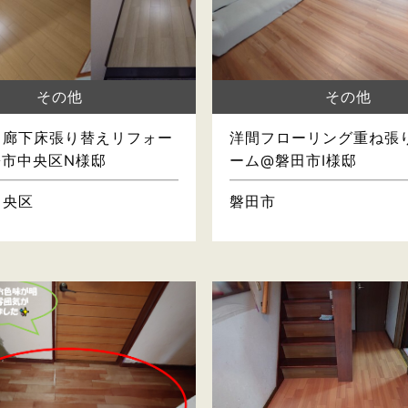
その他
その他
・廊下床張り替えリフォー
洋間フローリング重ね張
松市中央区N様邸
ーム@磐田市I様邸
中央区
磐田市