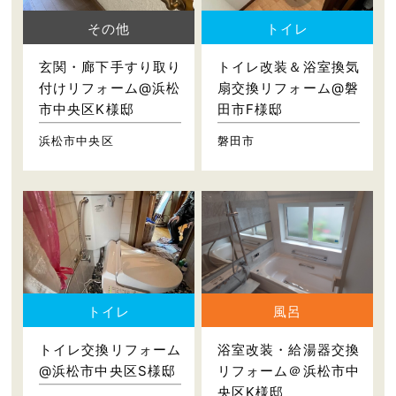
その他
トイレ
玄関・廊下手すり取り
トイレ改装＆浴室換気
付けリフォーム@浜松
扇交換リフォーム@磐
市中央区K様邸
田市F様邸
浜松市中央区
磐田市
トイレ
風呂
トイレ交換リフォーム
浴室改装・給湯器交換
@浜松市中央区S様邸
リフォーム＠浜松市中
央区K様邸