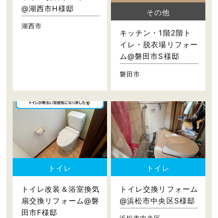
@湖西市H様邸
その他
湖西市
キッチン・1階2階ト
イレ・脱衣場リフォー
ム@磐田市S様邸
磐田市
トイレ
トイレ
トイレ改装＆浴室換気
トイレ交換リフォーム
扇交換リフォーム@磐
@浜松市中央区S様邸
田市F様邸
浜松市中央区