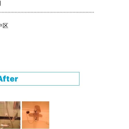
円
中区
After