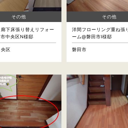
その他
その他
・廊下床張り替えリフォー
洋間フローリング重ね張
松市中央区N様邸
ーム@磐田市I様邸
中央区
磐田市