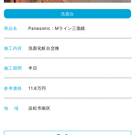
洗面台
商品名
Panasonic：Mライン三面鏡
施工内容
洗面化粧台交換
施工期間
半日
参考価格
11.8万円
地 域
浜松市南区