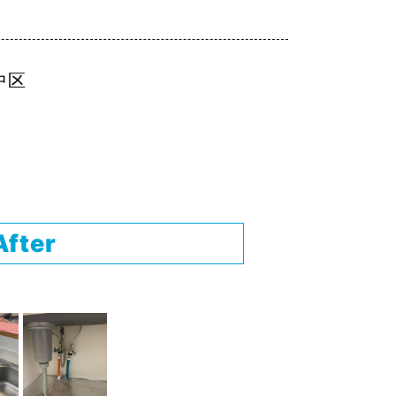
円
中区
After