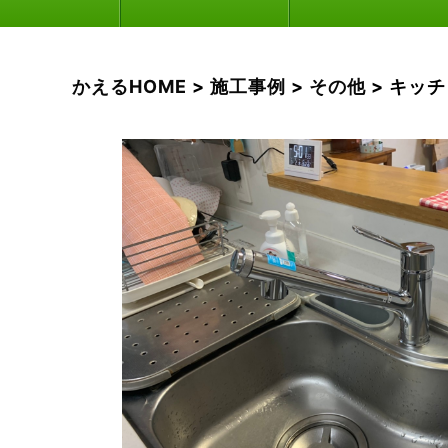
かえるHOME
>
施工事例
>
その他
>
キッチ