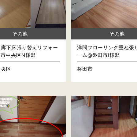
その他
その他
・廊下床張り替えリフォー
洋間フローリング重ね張
松市中央区N様邸
ーム@磐田市I様邸
中央区
磐田市