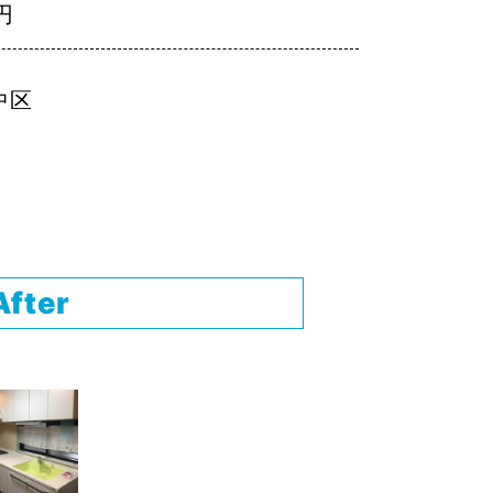
円
中区
After