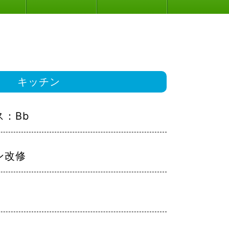
キッチン
ス：Bb
ン改修