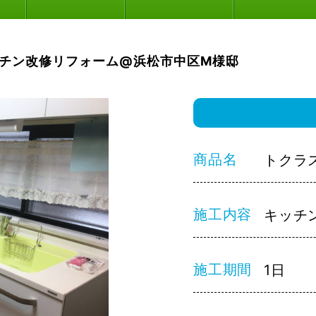
チン改修リフォーム@浜松市中区M様邸
商品名
トクラ
施工内容
キッチ
施工期間
1日