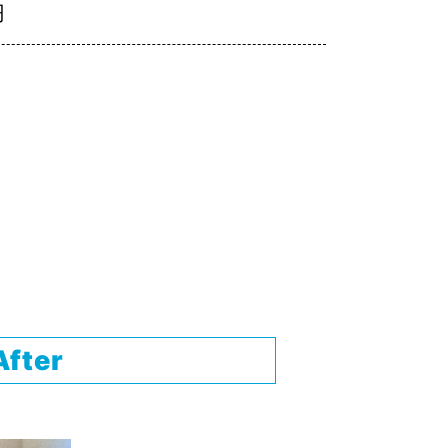
円
After