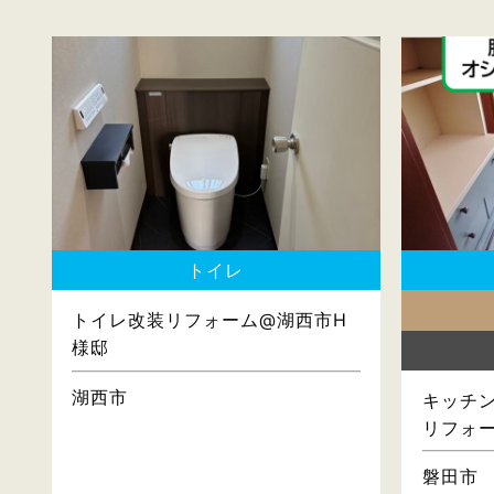
トイレ
トイレ改装リフォーム@湖西市H
様邸
湖西市
キッチン
リフォ
磐田市