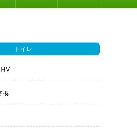
トイレ
：HV
交換