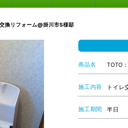
交換リフォーム@掛川市S様邸
商品名
TOTO
施工内容
トイレ
施工期間
半日