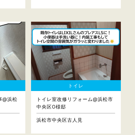
トイレ
事@浜松
トイレ室改修リフォーム@浜松市
中央区O様邸
浜松市中央区古人見