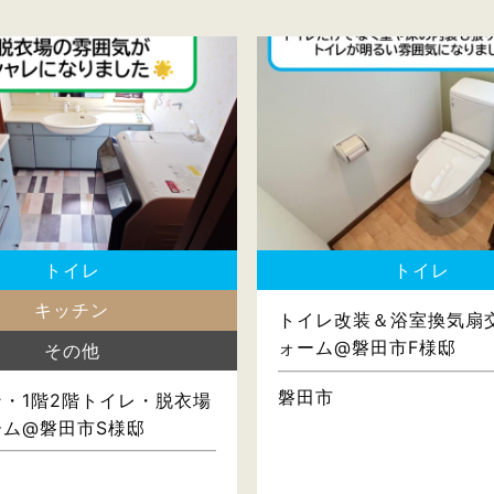
トイレ
トイレ
キッチン
トイレ改装＆浴室換気扇
ォーム@磐田市F様邸
その他
磐田市
・1階2階トイレ・脱衣場
ーム@磐田市S様邸