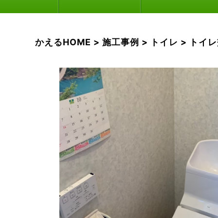
かえるHOME
>
施工事例
>
トイレ
>
トイレ