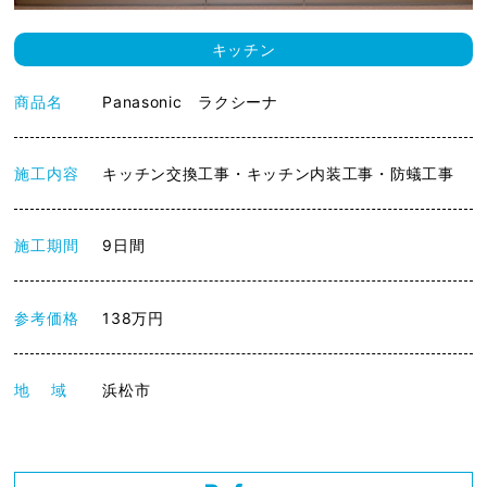
キッチン
商品名
Panasonic ラクシーナ
施工内容
キッチン交換工事・キッチン内装工事・防蟻工事
施工期間
9日間
参考価格
138万円
地 域
浜松市