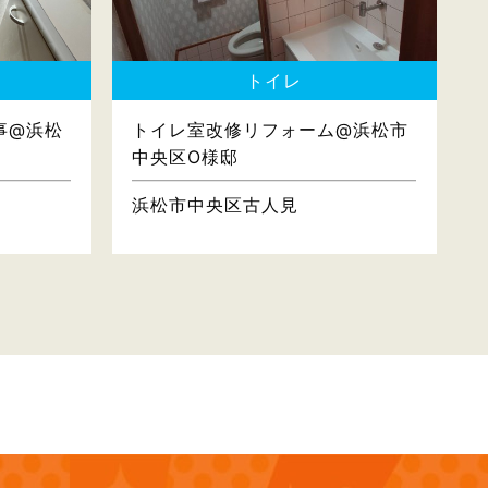
トイレ
事@浜松
トイレ室改修リフォーム@浜松市
中央区O様邸
浜松市中央区古人見