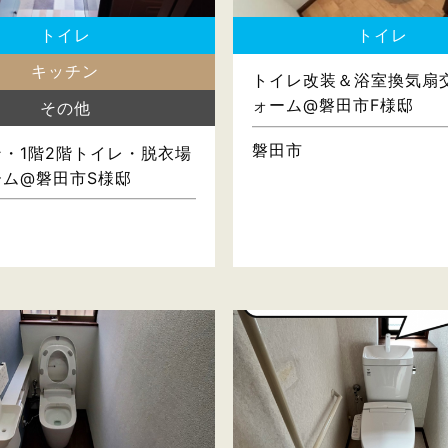
トイレ
トイレ
キッチン
トイレ改装＆浴室換気扇
ォーム@磐田市F様邸
その他
磐田市
・1階2階トイレ・脱衣場
ーム@磐田市S様邸