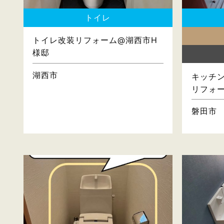
トイレ
トイレ改装リフォーム@湖西市H
様邸
湖西市
キッチン
リフォ
磐田市