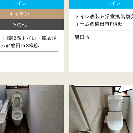
トイレ
トイレ
キッチン
トイレ改装＆浴室換気扇
ォーム@磐田市F様邸
その他
磐田市
・1階2階トイレ・脱衣場
ーム@磐田市S様邸