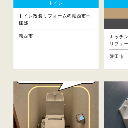
トイレ
トイレ改装リフォーム@湖西市H
様邸
湖西市
キッチン
リフォ
磐田市