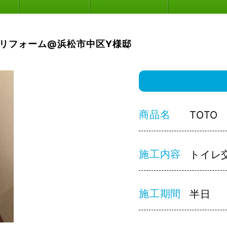
リフォーム@浜松市中区Y様邸
商品名
TOTO
施工内容
トイレ
施工期間
半日