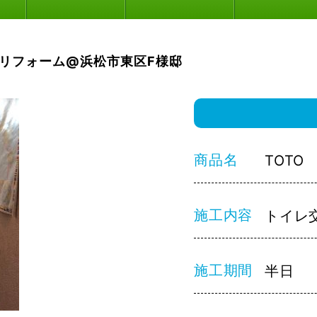
リフォーム@浜松市東区F様邸
商品名
TOTO
施工内容
トイレ
施工期間
半日