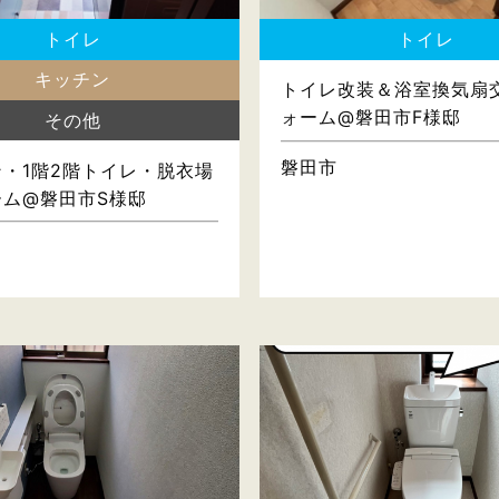
トイレ
トイレ
キッチン
トイレ改装＆浴室換気扇
ォーム@磐田市F様邸
その他
磐田市
・1階2階トイレ・脱衣場
ーム@磐田市S様邸