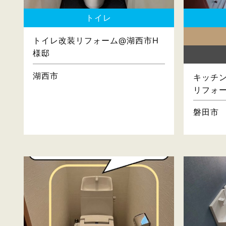
トイレ
トイレ改装リフォーム@湖西市H
様邸
湖西市
キッチン
リフォ
磐田市