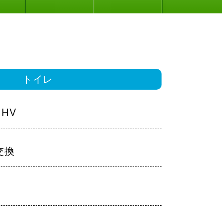
トイレ
 HV
交換