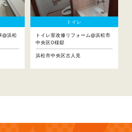
トイレ
事@浜松
トイレ室改修リフォーム@浜松市
中央区O様邸
浜松市中央区古人見