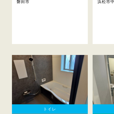
磐田市
浜松市
トイレ