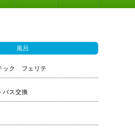
風呂
テック フェリテ
トバス交換