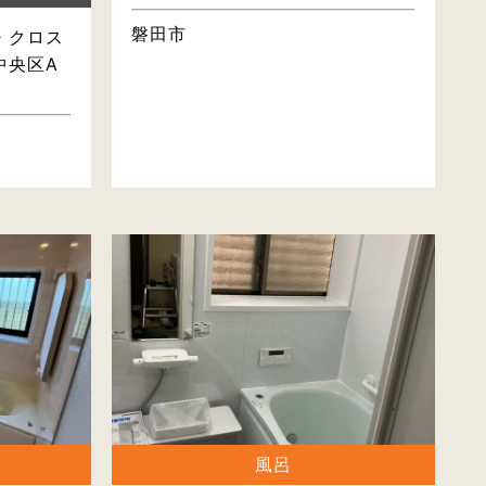
磐田市
・クロス
中央区A
風呂