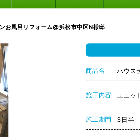
ンお風呂リフォーム@浜松市中区N様邸
商品名
ハウス
施工内容
ユニッ
施工期間
3日半