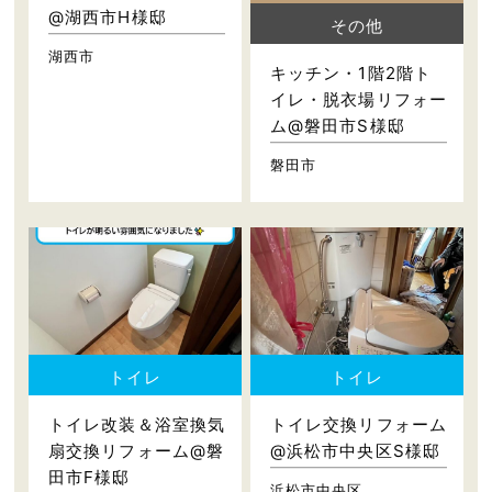
@湖西市H様邸
その他
湖西市
キッチン・1階2階ト
イレ・脱衣場リフォー
ム@磐田市S様邸
磐田市
トイレ
トイレ
トイレ改装＆浴室換気
トイレ交換リフォーム
扇交換リフォーム@磐
@浜松市中央区S様邸
田市F様邸
浜松市中央区