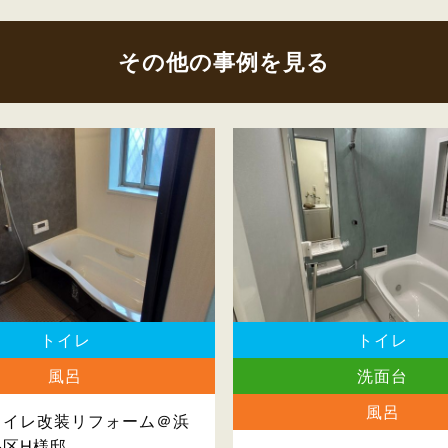
その他の事例を見る
トイレ
トイレ
風呂
洗面台
風呂
トイレ改装リフォーム＠浜
央区H様邸