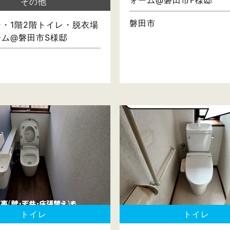
ォーム@磐田市F様邸
その他
磐田市
・1階2階トイレ・脱衣場
ーム@磐田市S様邸
トイレ
トイレ