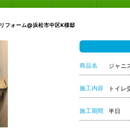
リフォーム@浜松市中区K様邸
商品名
ジャニ
施工内容
トイレ
施工期間
半日